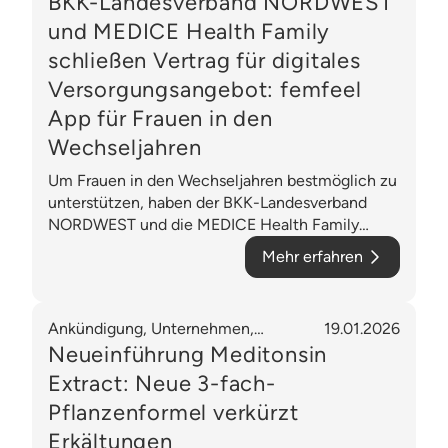
BKK-Landesverband NORDWEST
und MEDICE Health Family
schließen Vertrag für digitales
Versorgungsangebot: femfeel
App für Frauen in den
Wechseljahren
Um Frauen in den Wechseljahren bestmöglich zu
unterstützen, haben der BKK-Landesverband
NORDWEST und die MEDICE Health Family
einen Vertrag geschlossen. Dieser ermöglicht es
Mehr erfahren
den Betriebskrankenkassen in Deutschland, ihren
Versicherten das digitale Versorgungsangebot
femfeel zugänglich zu machen.
Ankündigung, Unternehmen,
19.01.2026
Gesundheitslösungen, Erkältung, OTC
Neueinführung Meditonsin
Extract: Neue 3-fach-
Pflanzenformel verkürzt
Erkältungen