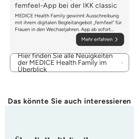
Gesundheitslösungen
femfeel-App bei der IKK classic
MEDICE Health Family gewinnt Ausschreibung
mit ihrem digitalen Begleitangebot „femfeel“ für
Frauen in den Wechseljahren. App ab sofort
kostenfrei für Versicherte der IKK classic von 35
Mehr erfahren
bis 69 Jahren.
Hier finden Sie alle Neuigkeiten
der MEDICE Health Family im
Überblick
Das könnte Sie auch interessieren