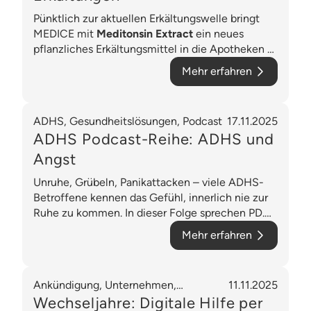
Pünktlich zur aktuellen Erkältungswelle bringt
MEDICE mit
Meditonsin Extract
ein neues
pflanzliches Erkältungsmittel in die Apotheken –
wissenschaftlich bestätigt mit einem klaren
Mehr erfahren
Vorteil: Es kann die
Krankheitsdauer um bis zu
drei Tage verkürzen
.
ADHS, Gesundheitslösungen, Podcast
17.11.2025
ADHS Podcast-Reihe: ADHS und
Angst
Unruhe, Grübeln, Panikattacken – viele ADHS-
Betroffene kennen das Gefühl, innerlich nie zur
Ruhe zu kommen. In dieser Folge sprechen PD.
Dr. Daniel Alvarez-Fischer und Sascha
Mehr erfahren
Schiffbauer über die enge Verbindung zwischen
ADHS und Angststörungen.
Ankündigung, Unternehmen,
11.11.2025
Frauengesundheit,
Wechseljahre: Digitale Hilfe per