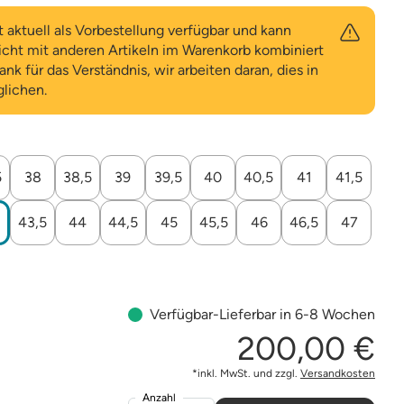
t aktuell als Vorbestellung verfügbar und kann
cht mit anderen Artikeln im Warenkorb kombiniert
nk für das Verständnis, wir arbeiten daran, dies in
lichen.
e
5
38
38,5
39
39,5
40
40,5
41
41,5
43,5
44
44,5
45
45,5
46
46,5
47
Verfügbar
-
Lieferbar in 6-8 Wochen
200,00 €
*inkl. MwSt. und zzgl.
Versandkosten
Anzahl