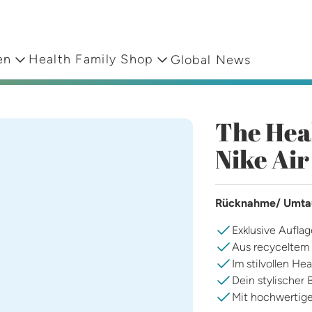
en
Health Family Shop
Global News
The Hea
Nike Air
Rücknahme/ Umtaus
Exklusive Aufla
Aus recyceltem
Im stilvollen He
Dein stylischer 
Mit hochwertig