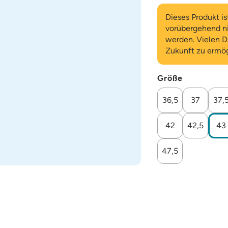
Dieses Produkt is
vorübergehend ni
werden. Vielen Da
Zukunft zu ermög
Größe
Wähle eine Größ
36,5
37
37,
42
42,5
43
47,5