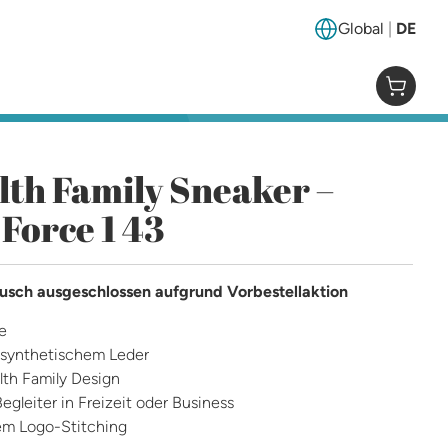
Global
|
DE
Ausgewählt
Ausgewählt
0 Artik
lth Family Sneaker –
 Force 1 43
ch ausgeschlossen aufgrund Vorbestellaktion
ge
 synthetischem Leder
alth Family Design
Begleiter in Freizeit oder Business
em Logo-Stitching