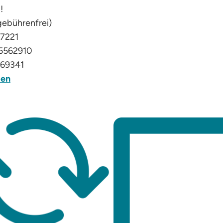
!
gebührenfrei)
37221
 5562910
869341
den