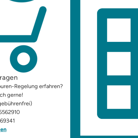
ragen
ouren-Regelung erfahren?
uch gerne!
gebührenfrei)
 5562910
869341
den