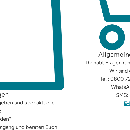
Allgemein
Ihr habt Fragen r
Wir sind
Tel.: 0800 7
WhatsAp
gen
SMS: 
geben und über aktuelle
E-
e
rden?
eingang und beraten Euch