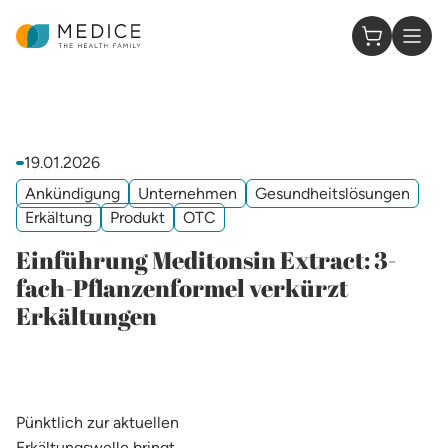
Zur Startseite
0 Artikel 
19.01.2026
Ankündigung
Unternehmen
Gesundheitslösungen
Erkältung
Produkt
OTC
Einführung Meditonsin Extract: 3-
fach-Pflanzenformel verkürzt
Erkältungen
Pünktlich zur aktuellen
Erkältungswelle bringt