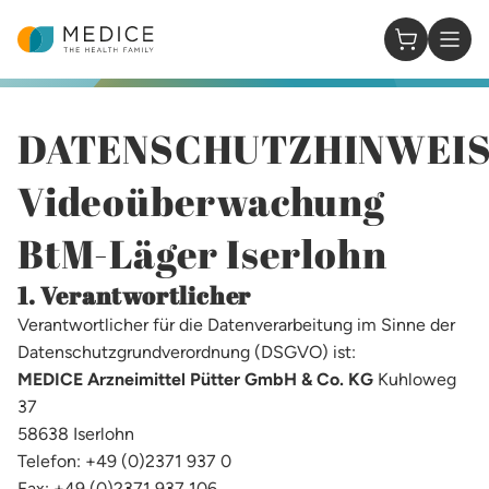
Homepage
0 Items in
DATENSCHUTZHINWEI
Videoüberwachung
BtM-Läger Iserlohn​
1. Verantwortlicher
Verantwortlicher für die Datenverarbeitung im Sinne der
Datenschutzgrundverordnung (DSGVO) ist:
MEDICE Arzneimittel Pütter GmbH & Co. KG
Kuhloweg
37
58638 Iserlohn
Telefon: +49 (0)2371 937 0
Fax: +49 (0)2371 937 106